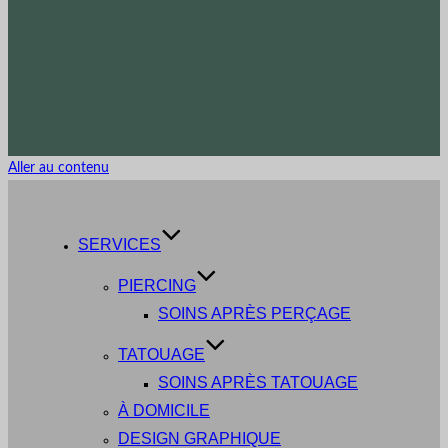
Aller au contenu
SERVICES
PIERCING
SOINS APRÈS PERÇAGE
TATOUAGE
SOINS APRÈS TATOUAGE
À DOMICILE
DESIGN GRAPHIQUE