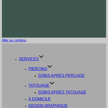
Aller au contenu
SERVICES
PIERCING
SOINS APRÈS PERÇAGE
TATOUAGE
SOINS APRÈS TATOUAGE
À DOMICILE
DESIGN GRAPHIQUE